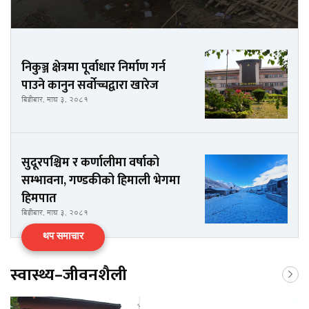
निकुञ्ज क्षेत्रमा पूर्वाधार निर्माण गर्न
पाउने कानुन सर्वोच्चद्वारा खारेज
बिहीबार, माघ ३, २०८१
सुदूरपश्चिम र कर्णालीमा वर्षाको
सम्भावना, गण्डकीको हिमाली भेगमा
हिमपात
बिहीबार, माघ ३, २०८१
थप समाचार
स्वास्थ्य–जीवनशैली