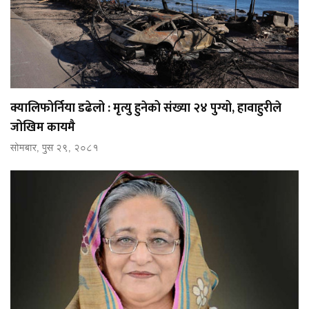
क्यालिफोर्निया डढेलो : मृत्यु हुनेको संख्या २४ पुग्यो, हावाहुरीले
जोखिम कायमै
सोमबार, पुस २९, २०८१