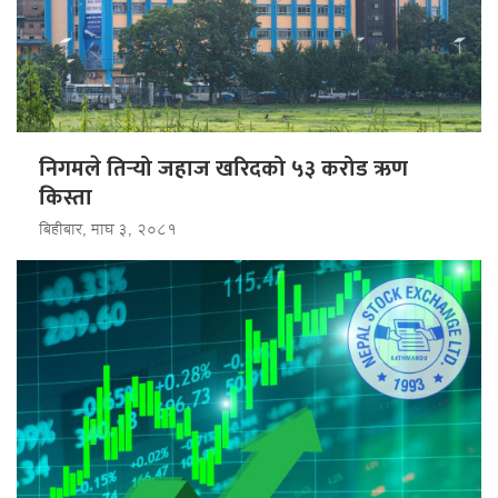
निगमले तिर्‍यो जहाज खरिदको ५३ करोड ऋण
किस्ता
बिहीबार, माघ ३, २०८१