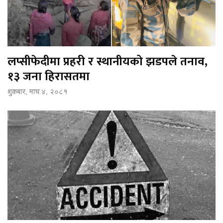
लप्सीफेदीमा प्रहरी र स्थानीयको झडपले तनाव,
१३ जना हिरासतमा
शुक्रबार, माघ ४, २०८१