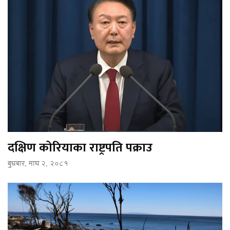
दक्षिण कोरियाका राष्ट्रपति पक्राउ
बुधबार, माघ २, २०८१