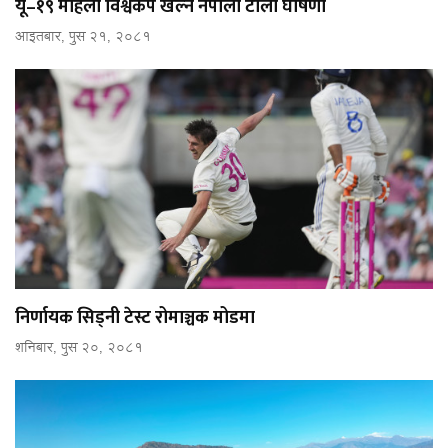
यू–१९ महिला विश्वकप खेल्ने नेपाली टोली घोषणा
आइतबार, पुस २१, २०८१
निर्णायक सिड्नी टेस्ट रोमाञ्चक मोडमा
शनिबार, पुस २०, २०८१