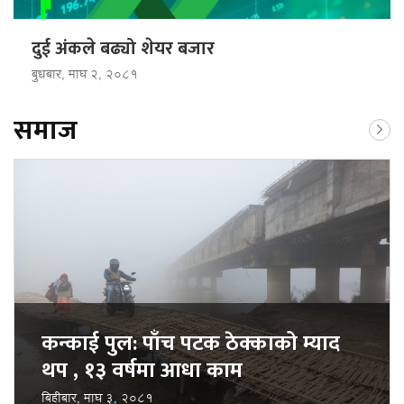
दुई अंकले बढ्यो शेयर बजार
बुधबार, माघ २, २०८१
समाज
कन्काई पुल: पाँच पटक ठेक्काको म्याद
थप , १३ वर्षमा आधा काम
बिहीबार, माघ ३, २०८१