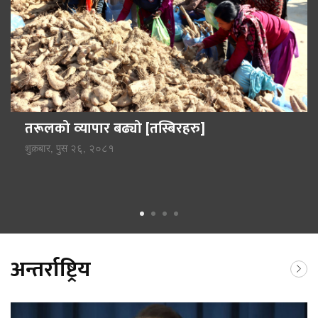
तरूलको व्‍यापार बढ्यो [तस्बिरहरु]
शुक्रबार, पुस २६, २०८१
अन्तर्राष्ट्रिय