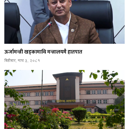
ऊर्जामन्त्री खड्कामाथि मन्त्रालयमै हातपात
बिहीबार, माघ ३, २०८१