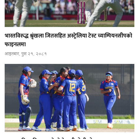
भारतविरुद्ध श्रृंखला जितसहित अस्ट्रेलिया टेस्ट च्याम्पियनसीपको
फाइनलमा
आइतबार, पुस २१, २०८१