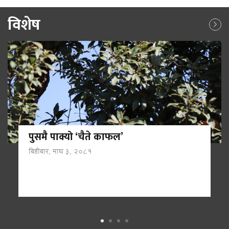
विशेष
पुसमै पाक्यो ‘चैते काफल’
बिहीबार, माघ ३, २०८१