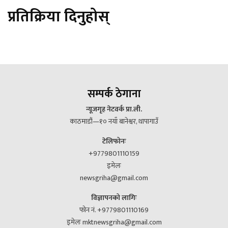
प्रतिक्रिया दिनुहोस्
सम्पर्क ठेगाना
न्यूजगृह नेटवर्क प्रा.ली.
काठमाडौं—१० नयाँ बानेश्वर, थापागाउँ
टेलिफोनः
+9779801110159
इमेलः
newsgriha@gmail.com
विज्ञापनको लागिः
फोन नं. +9779801110169
इमेलः mktnewsgriha@gmail.com