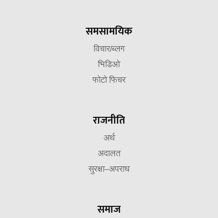
समसामयिक
विचार/ब्लग
भिडिओ
फोटो फिचर
राजनीति
अर्थ
अदालत
सुरक्षा–अपराध
समाज