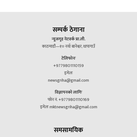
सम्पर्क ठेगाना
न्यूजगृह नेटवर्क प्रा.ली.
काठमाडौं—१० नयाँ बानेश्वर, थापागाउँ
टेलिफोनः
+9779801110159
इमेलः
newsgriha@gmail.com
विज्ञापनको लागिः
फोन नं. +9779801110169
इमेलः mktnewsgriha@gmail.com
समसामयिक