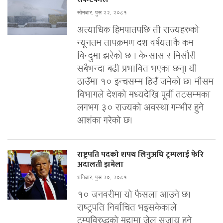
सोमबार, पुस २२, २०८१
अत्याधिक हिमपातपछि ती राज्यहरुको
न्यूनतम तापक्रमण दश वर्षयताकै कम
विन्दुमा झरेको छ । केन्सास र मिसौरी
सबैभन्दा बढी प्रभावित भएका छन्। यी
ठाउँमा १० इन्चसम्म हिउँ जमेको छ। मौसम
विभागले देशको मध्यदेखि पूर्वी तटसम्मका
लगभग ३० राज्यको अवस्था गम्भीर हुने
आशंका गरेको छ।
राष्ट्रपति पदको शपथ लिनुअघि ट्रम्पलाई फेरि
अदालती झमेला
शनिबार, पुस २०, २०८१
१० जनवरीमा यो फैसला आउने छ।
राष्ट्रपति निर्वाचित भइसकेकाले
ट्रम्पविरुद्धको मुद्दामा जेल सजाय हुने