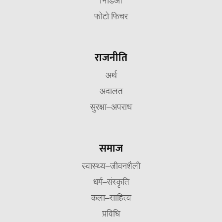
भिडिओ
फोटो फिचर
राजनीति
अर्थ
अदालत
सुरक्षा–अपराध
समाज
स्वास्थ्य–जीवनशैली
धर्म–संस्कृति
कला–साहित्य
प्रविधि