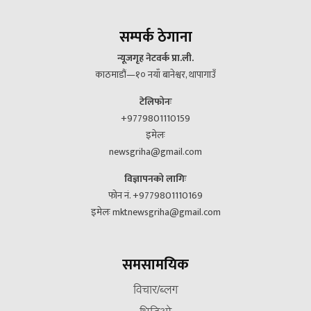
सम्पर्क ठेगाना
न्यूजगृह नेटवर्क प्रा.ली.
काठमाडौं—१० नयाँ बानेश्वर, थापागाउँ
टेलिफोनः
+9779801110159
इमेलः
newsgriha@gmail.com
विज्ञापनको लागिः
फोन नं. +9779801110169
इमेलः mktnewsgriha@gmail.com
समसामयिक
विचार/ब्लग