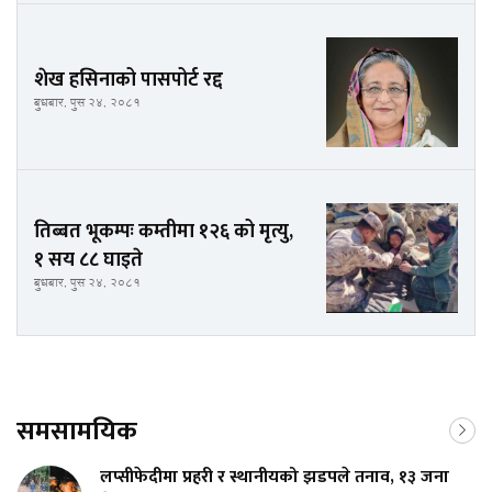
शेख हसिनाको पासपोर्ट रद्द
बुधबार, पुस २४, २०८१
तिब्बत भूकम्पः कम्तीमा १२६ को मृत्यु,
१ सय ८८ घाइते
बुधबार, पुस २४, २०८१
समसामयिक
लप्सीफेदीमा प्रहरी र स्थानीयको झडपले तनाव, १३ जना