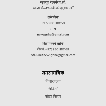
न्यूजगृह नेटवर्क प्रा.ली.
काठमाडौं—१० नयाँ बानेश्वर, थापागाउँ
टेलिफोनः
+9779801110159
इमेलः
newsgriha@gmail.com
विज्ञापनको लागिः
फोन नं. +9779801110169
इमेलः mktnewsgriha@gmail.com
समसामयिक
विचार/ब्लग
भिडिओ
फोटो फिचर