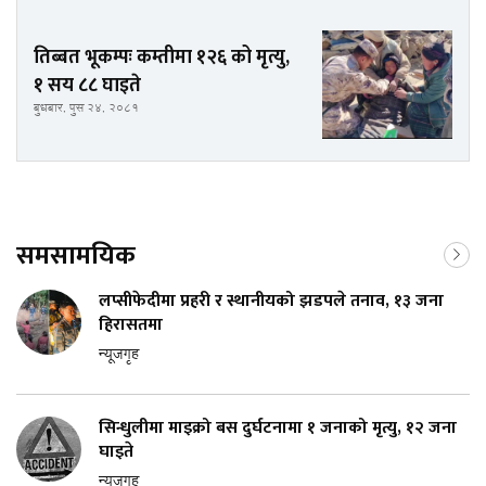
तिब्बत भूकम्पः कम्तीमा १२६ को मृत्यु,
१ सय ८८ घाइते
बुधबार, पुस २४, २०८१
समसामयिक
लप्सीफेदीमा प्रहरी र स्थानीयको झडपले तनाव, १३ जना
हिरासतमा
न्यूजगृह
सिन्धुलीमा माइक्रो बस दुर्घटनामा १ जनाको मृत्यु, १२ जना
घाइते
न्यूजगृह