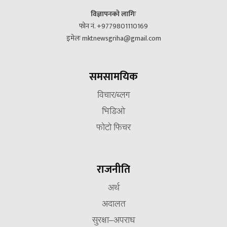
विज्ञापनको लागिः
फोन नं. +9779801110169
इमेलः mktnewsgriha@gmail.com
समसामयिक
विचार/ब्लग
भिडिओ
फोटो फिचर
राजनीति
अर्थ
अदालत
सुरक्षा–अपराध