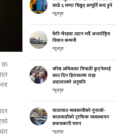
साढे ६ घण्टा विद्युत् आपूर्ति बन्द हुने
न्यूजगृह
फेरि भैरहवा उडान भर्दै अन्तर्राष्ट्रिय
विमान कम्पनी
न्यूजगृह
 छ।
वरिष्ठ अधिवक्ता त्रिपाठी कुट्नेलाई
जाल
सात दिन हिरासतमा राख्न
अदालतको अनुमति
ीकरण
न्यूजगृह
यातायात व्यवसायीको गुनासो-
जाल
काठमाडौंको ट्राफिक व्यवस्थापन
एको
प्रभावकारी भएन
चार
न्यूजगृह