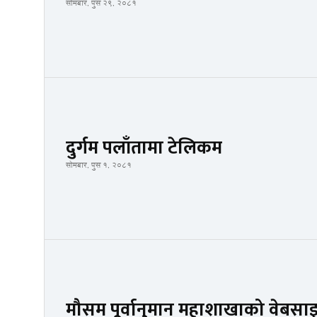
सोमबार, पुस २९, २०८१
दुर्गम पलाँतामा टेलिकम
सोमबार, पुस १, २०८१
मौसम पूर्वानुमान महाशाखाको वेबसाइ