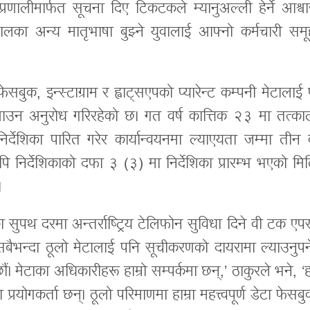
 प्रणालीमार्फत सूचना दिए टिकटकले म्यानुअल्ली हेर्ने आश्
ालका अन्य मातृभाषा बुझ्ने युवालाई आफ्नो कर्मचारी समू
ेसबुक, इन्स्टाग्राम र ह्वाट्सएपको प्यारेन्ट कम्पनी मेटालाई
मा आउन अनुरोध गरिरहेको छ। गत वर्ष कात्तिक २३ मा तत्का
िर्देशिका पारित गरेर कार्यान्वयनमा ल्याएयता जम्मा तीन 
ि निर्देशिकाको दफा ३ (३) मा निर्देशिका प्रारम्भ भएको मि
।
 सुपथ दरमा अन्तर्राष्ट्रिय टेलिफोन सुविधा दिने वी टक एपस
भन्दा ठूलो मेटालाई पनि सूचीकरणको दायरामा ल्याउनुपर्न
। मेटाका अधिकारीहरू हाम्रो सम्पर्कमा छन्,’ ठाकुरले भने, ‘हा
रयोगकर्ता छन्। ठूलो परिमाणमा हाम्रा महत्त्वपूर्ण डेटा फेसब