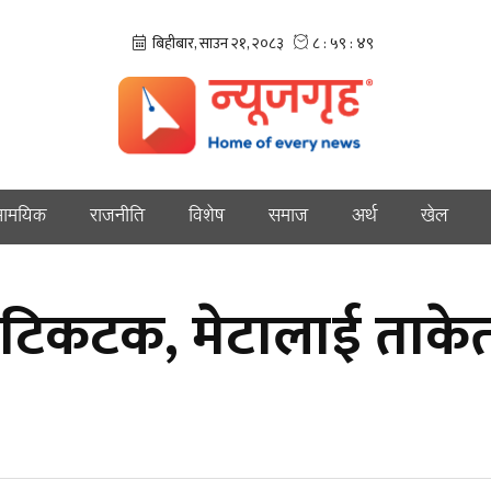
ामयिक
राजनीति
विशेष
समाज
अर्थ
खेल
यो टिकटक, मेटालाई ताके