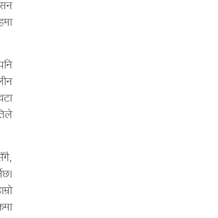
वासन
हमा
 पनि
लीन
वटा
तिले
ँगै,
ेछ।
म्रो
ुकमा