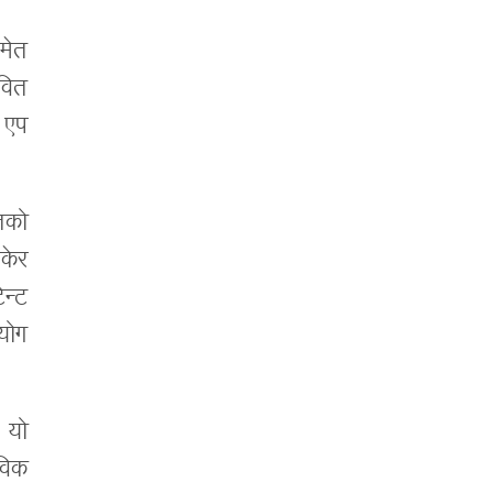
समेत
वित
 एप
ितको
ोकेर
न्ट
योग
 यो
ाविक