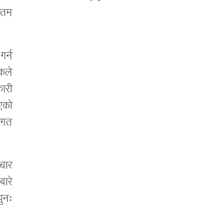
्तिम
गर्न
कले
ारी
एको
वगत
्चार
बारे
ुनः