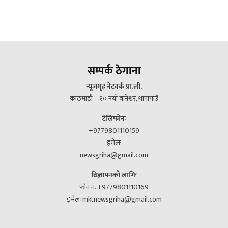
सम्पर्क ठेगाना
न्यूजगृह नेटवर्क प्रा.ली.
काठमाडौं—१० नयाँ बानेश्वर, थापागाउँ
टेलिफोनः
+9779801110159
इमेलः
newsgriha@gmail.com
विज्ञापनको लागिः
फोन नं. +9779801110169
इमेलः mktnewsgriha@gmail.com