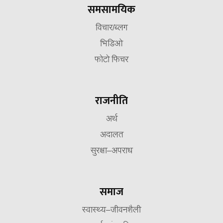
समसामयिक
विचार/ब्लग
भिडिओ
फोटो फिचर
राजनीति
अर्थ
अदालत
सुरक्षा–अपराध
समाज
स्वास्थ्य–जीवनशैली