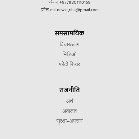
फोन नं. +9779801110169
इमेलः mktnewsgriha@gmail.com
समसामयिक
विचार/ब्लग
भिडिओ
फोटो फिचर
राजनीति
अर्थ
अदालत
सुरक्षा–अपराध